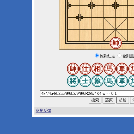
轮到红走
轮到黑
意见反馈