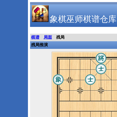
象棋巫师棋谱仓库
棋谱
局面
残局
残局推演