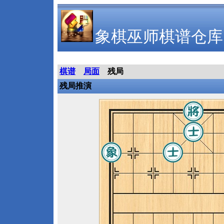
象棋巫师棋谱仓库
棋谱
局面
残局
残局推演