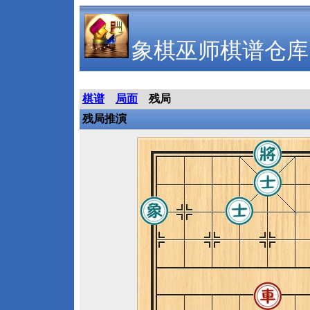
象棋巫师棋谱仓库
棋谱
局面
残局
残局推演