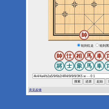
轮到红走
轮到黑
意见反馈