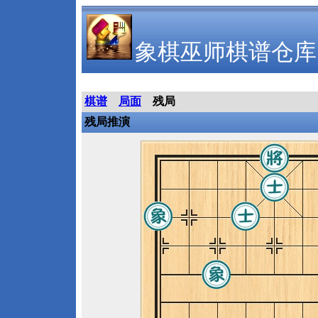
象棋巫师棋谱仓库
棋谱
局面
残局
残局推演