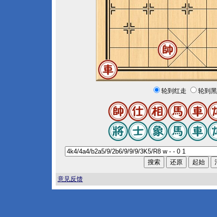
轮到红走
轮到黑
意见反馈