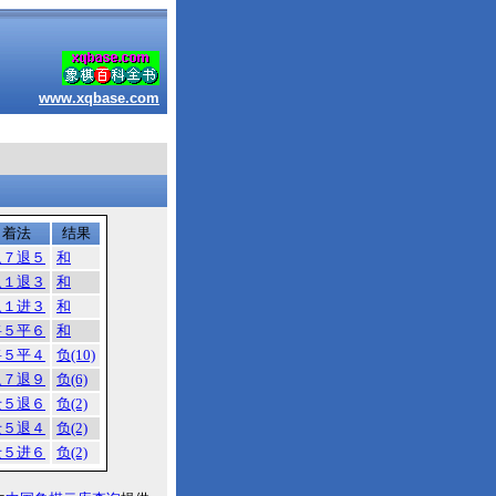
www.xqbase.com
着法
结果
象７退５
和
象１退３
和
象１进３
和
将５平６
和
将５平４
负(10)
象７退９
负(6)
士５退６
负(2)
士５退４
负(2)
士５进６
负(2)