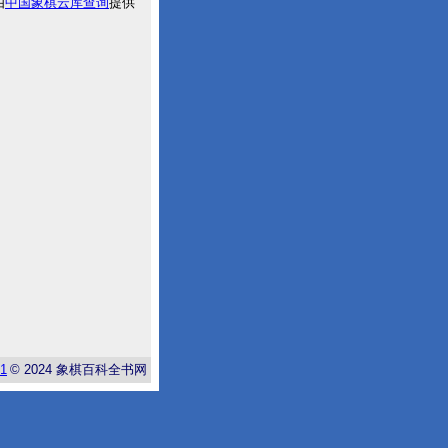
由
中国象棋云库查询
提供
-1
© 2024
象棋百科全书网