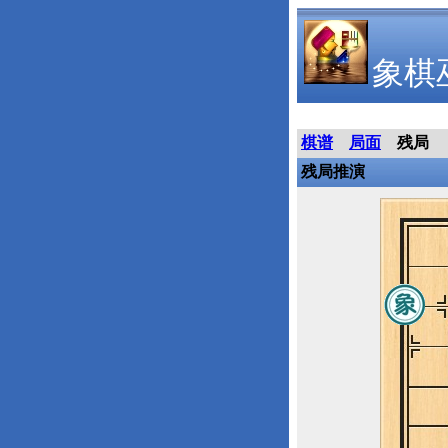
象棋
棋谱
局面
残局
残局推演