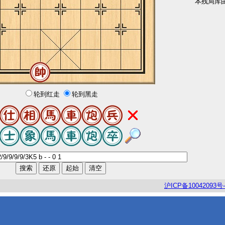
本残局库
轮到红走
轮到黑走
沪
ICP
备
10042093
号