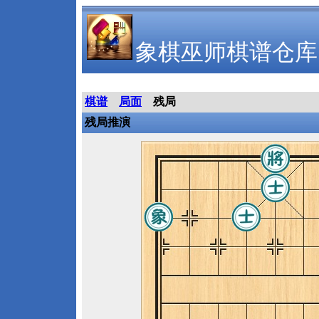
象棋巫师棋谱仓库
棋谱
局面
残局
残局推演