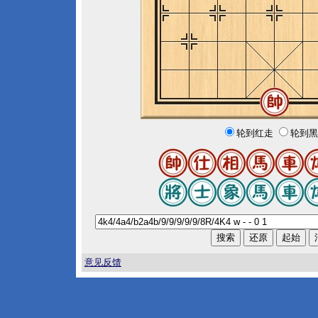
轮到红走
轮到黑
意见反馈