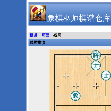
象棋巫师棋谱仓库
棋谱
局面
残局
残局推演