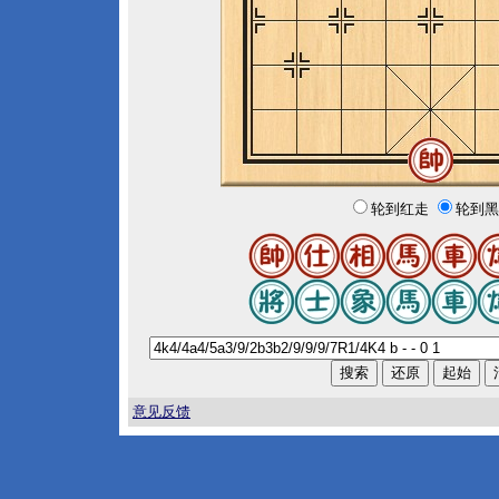
轮到红走
轮到黑
意见反馈