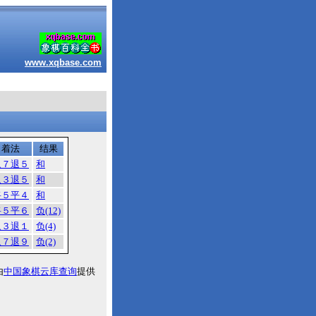
www.xqbase.com
着法
结果
象７退５
和
象３退５
和
将５平４
和
将５平６
负(12)
象３退１
负(4)
象７退９
负(2)
由
中国象棋云库查询
提供