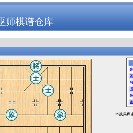
巫师棋谱仓库
本残局库