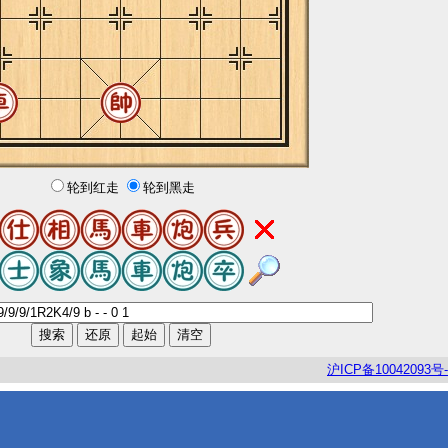
轮到红走
轮到黑走
沪
ICP
备
10042093
号