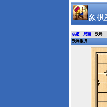
象棋
棋谱
局面
残局
残局推演