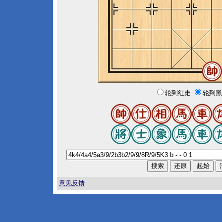
轮到红走
轮到黑
意见反馈