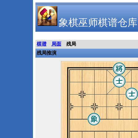
象棋巫师棋谱仓库
棋谱
局面
残局
残局推演