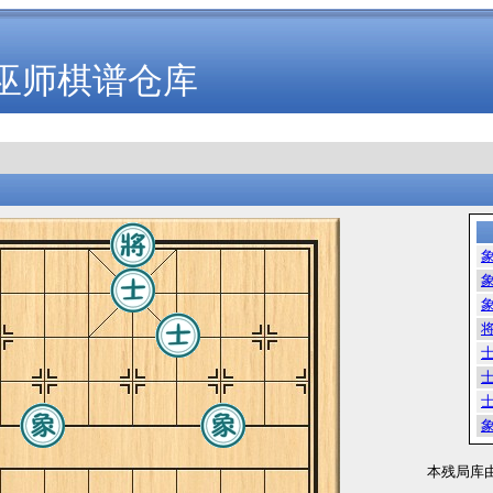
巫师棋谱仓库
本残局库