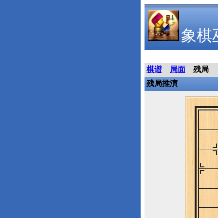
象棋
棋谱
局面
残局
残局推演