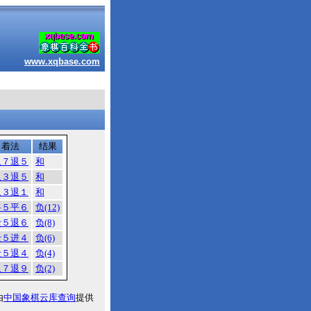
www.xqbase.com
着法
结果
象７退５
和
象３退５
和
象３退１
和
将５平６
负(12)
士５退６
负(8)
士５进４
负(6)
士５退４
负(4)
象７退９
负(2)
由
中国象棋云库查询
提供