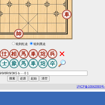
轮到红走
轮到黑走
沪
ICP
备
10042093
号