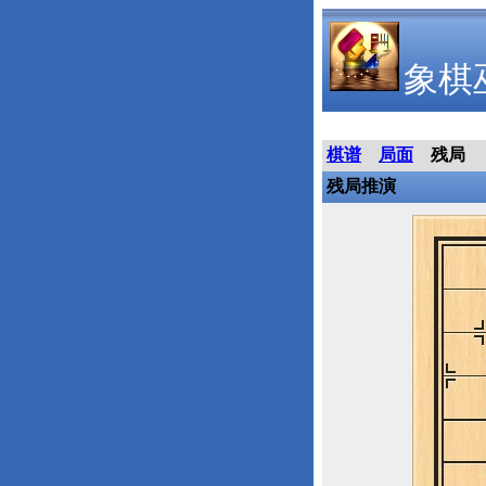
象棋
棋谱
局面
残局
残局推演