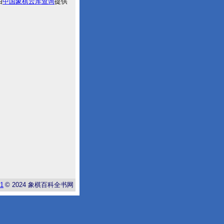
由
中国象棋云库查询
提供
-1
© 2024
象棋百科全书网