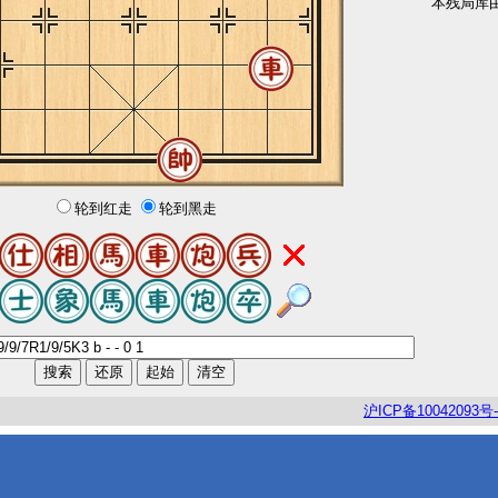
本残局库
轮到红走
轮到黑走
沪
ICP
备
10042093
号