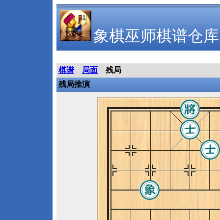
象棋巫师棋谱仓库
棋谱
局面
残局
残局推演