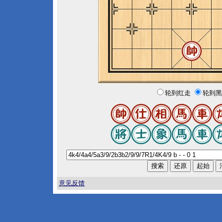
轮到红走
轮到黑
意见反馈