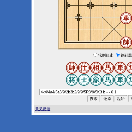
轮到红走
轮到黑
意见反馈