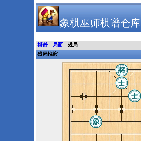
象棋巫师棋谱仓库
棋谱
局面
残局
残局推演