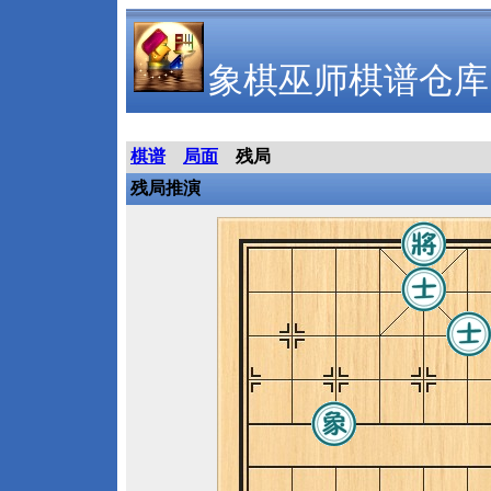
象棋巫师棋谱仓库
棋谱
局面
残局
残局推演