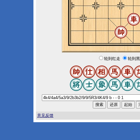
轮到红走
轮到黑
意见反馈