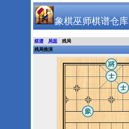
象棋巫师棋谱仓库
棋谱
局面
残局
残局推演