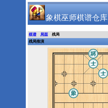
象棋巫师棋谱仓库
棋谱
局面
残局
残局推演