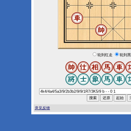
轮到红走
轮到黑
意见反馈