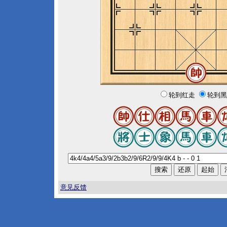
轮到红走
轮到黑
意见反馈