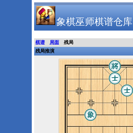
象棋巫师棋谱仓库
棋谱
局面
残局
残局推演