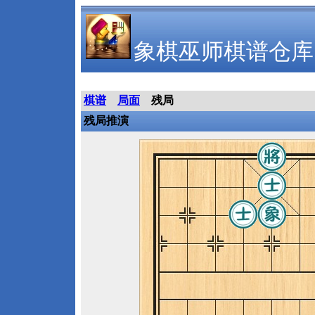
象棋巫师棋谱仓库
棋谱
局面
残局
残局推演