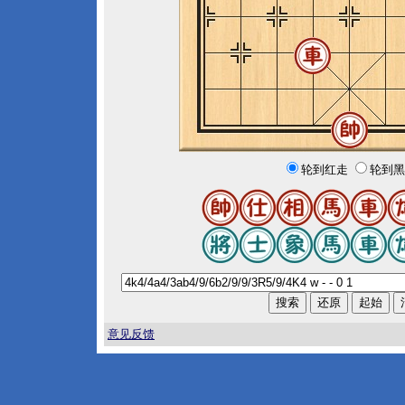
轮到红走
轮到黑
意见反馈