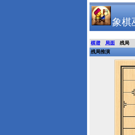
象棋
棋谱
局面
残局
残局推演