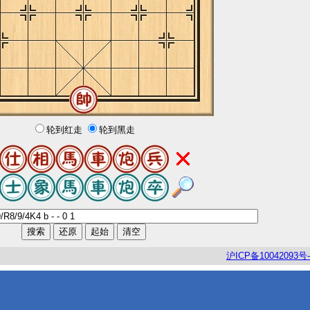
轮到红走
轮到黑走
沪
ICP
备
10042093
号