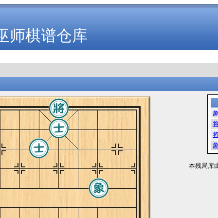
巫师棋谱仓库
本残局库