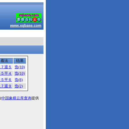
www.xqbase.com
着法
结果
象７退５
负(10)
将５平４
负(10)
将５平６
负(8)
象７退９
负(2)
由
中国象棋云库查询
提供