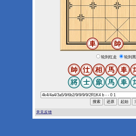
轮到红走
轮到黑
意见反馈