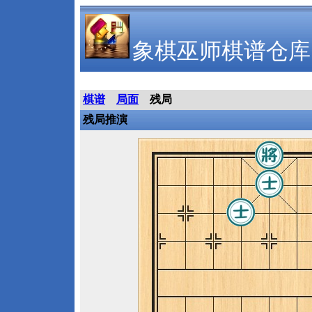
象棋巫师棋谱仓库
棋谱
局面
残局
残局推演