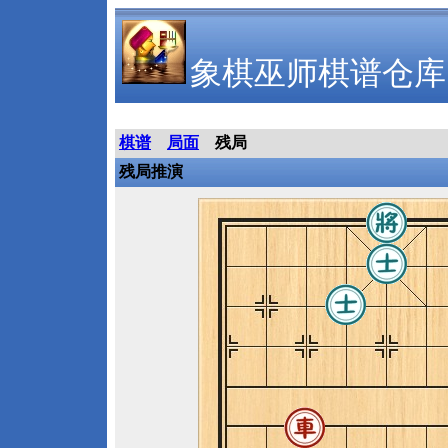
象棋巫师棋谱仓库
棋谱
局面
残局
残局推演