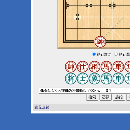
轮到红走
轮到黑
意见反馈