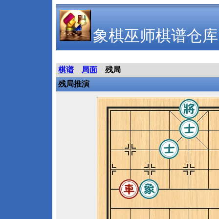
象棋巫师棋谱仓库
棋谱
局面
残局
残局推演