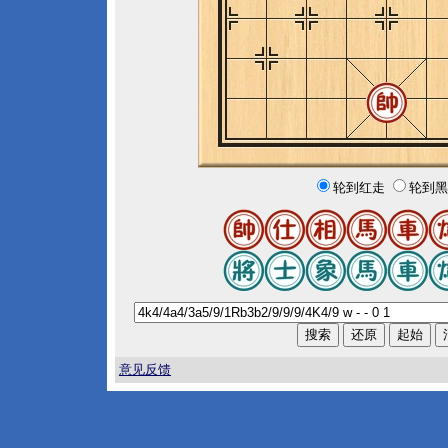
轮到红走
轮到黑
意见反馈