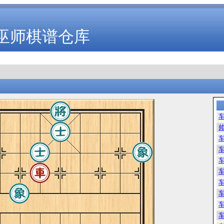
巫师棋谱仓库