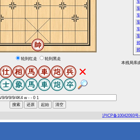
轮到红走
轮到黑走
本残局库
沪
ICP
备
10042093
号