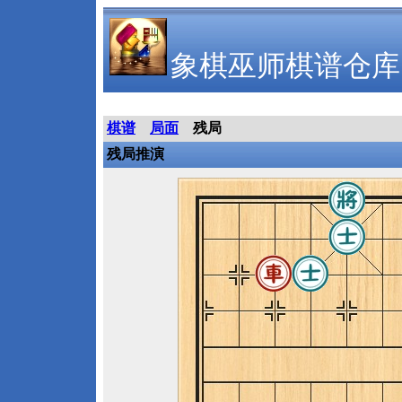
象棋巫师棋谱仓库
棋谱
局面
残局
残局推演