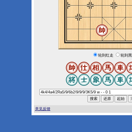
轮到红走
轮到黑
意见反馈