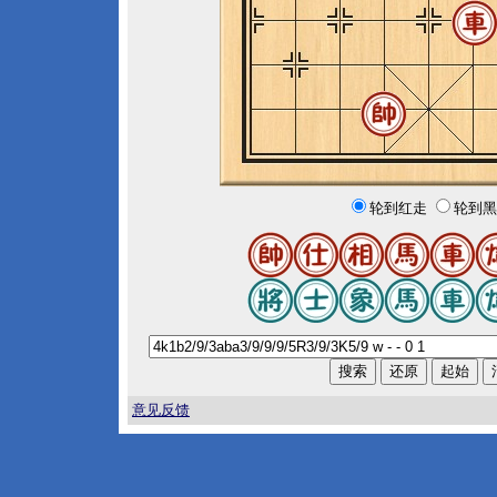
轮到红走
轮到黑
意见反馈