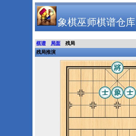
象棋巫师棋谱仓库
棋谱
局面
残局
残局推演