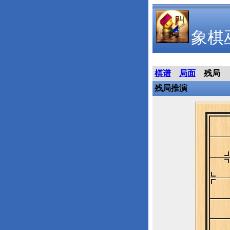
象棋
棋谱
局面
残局
残局推演