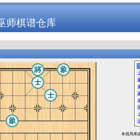
巫师棋谱仓库
本残局库