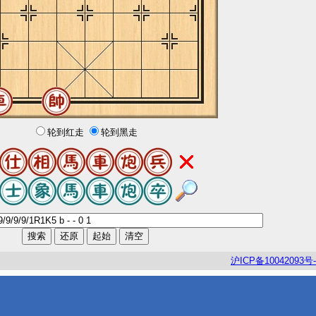
轮到红走
轮到黑走
沪
ICP
备
10042093
号