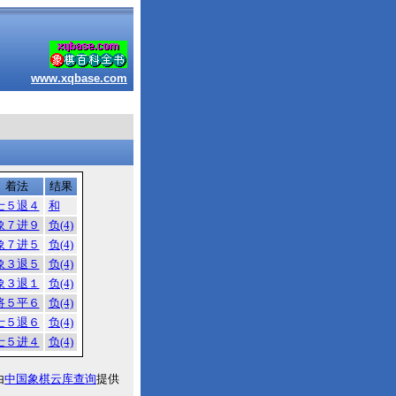
www.xqbase.com
着法
结果
士５退４
和
象７进９
负(4)
象７进５
负(4)
象３退５
负(4)
象３退１
负(4)
将５平６
负(4)
士５退６
负(4)
士５进４
负(4)
由
中国象棋云库查询
提供