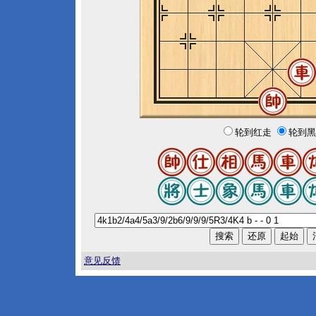
轮到红走
轮到黑
意见反馈