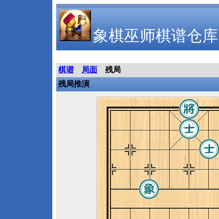
象棋巫师棋谱仓库
棋谱
局面
残局
残局推演