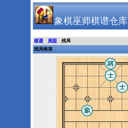
象棋巫师棋谱仓库
棋谱
局面
残局
残局推演