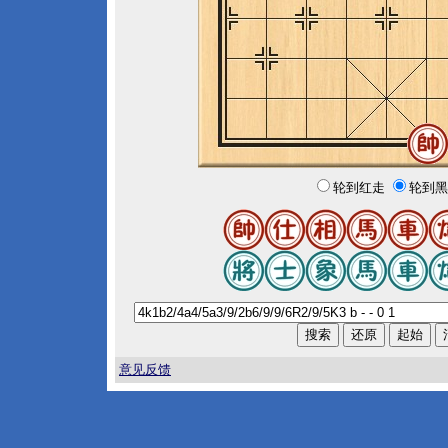
轮到红走
轮到黑
意见反馈