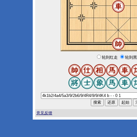
轮到红走
轮到黑
意见反馈