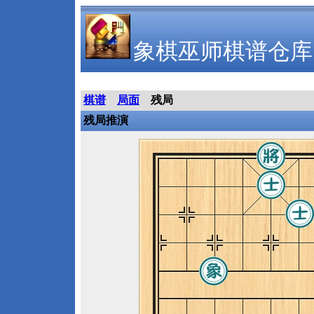
象棋巫师棋谱仓库
棋谱
局面
残局
残局推演