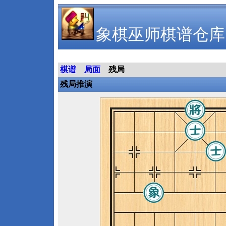
象棋巫师棋谱仓库
棋谱
局面
残局
残局推演