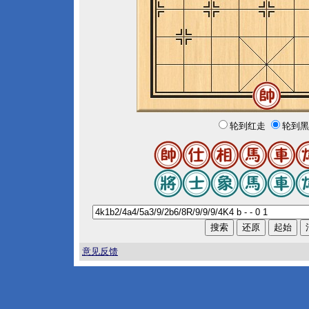
轮到红走
轮到黑
意见反馈