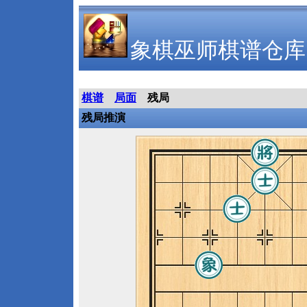
象棋巫师棋谱仓库
棋谱
局面
残局
残局推演