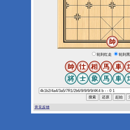
轮到红走
轮到黑
意见反馈