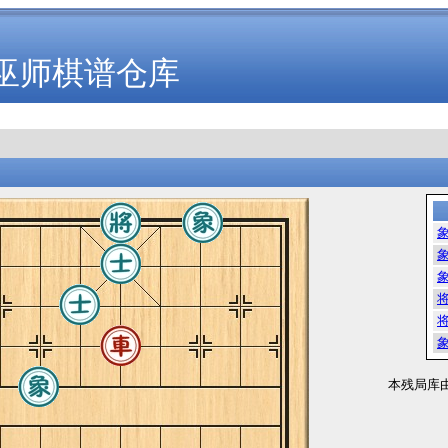
巫师棋谱仓库
本残局库