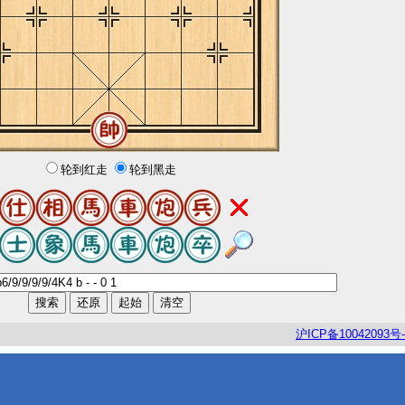
轮到红走
轮到黑走
沪
ICP
备
10042093
号