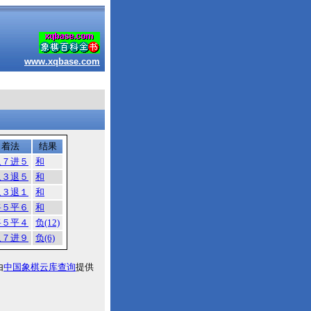
www.xqbase.com
着法
结果
象７进５
和
象３退５
和
象３退１
和
将５平６
和
将５平４
负(12)
象７进９
负(6)
由
中国象棋云库查询
提供