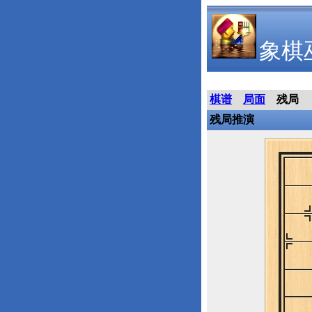
象棋
棋谱
局面
残局
残局推演