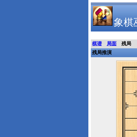
象棋
棋谱
局面
残局
残局推演