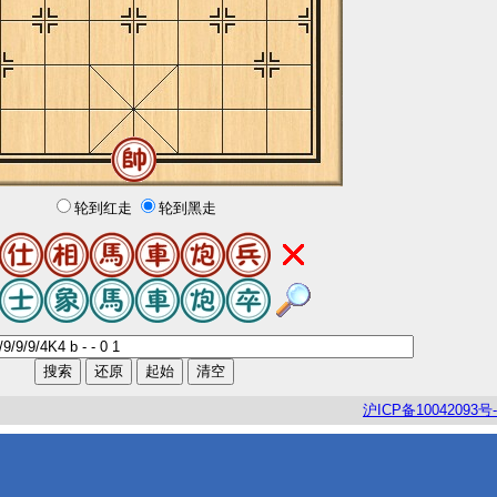
轮到红走
轮到黑走
沪
ICP
备
10042093
号