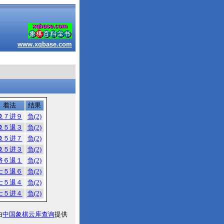
www.xqbase.com
着法
结果
象７进９
负(2)
象５退３
负(2)
象５进７
负(2)
象５进３
负(2)
将６退１
负(2)
士５退６
负(2)
士５退４
负(2)
士５进４
负(2)
由
中国象棋云库查询
提供