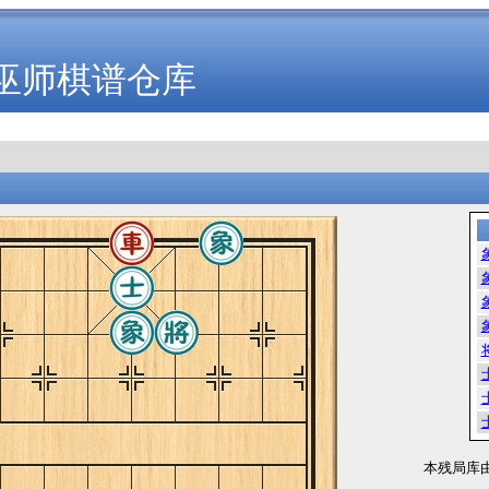
巫师棋谱仓库
本残局库