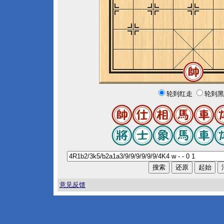
轮到红走
轮到黑
意见反馈