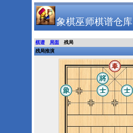
象棋巫师棋谱仓库
棋谱
局面
残局
残局推演