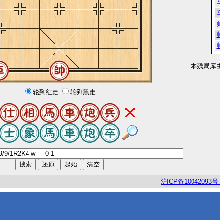
本残局库
轮到红走
轮到黑走
沪
ICP
备
10042093
号