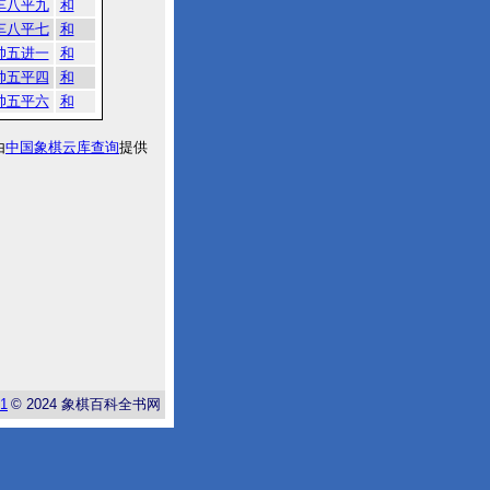
车八平九
和
车八平七
和
帅五进一
和
帅五平四
和
帅五平六
和
由
中国象棋云库查询
提供
-1
© 2024
象棋百科全书网