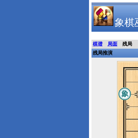
象棋
棋谱
局面
残局
残局推演