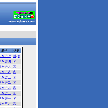
www.xqbase.com
着法
结果
车八进七
胜(3)
车八进四
和
车八进六
和
车八进八
和
车八进五
和
车八进二
和
车八进九
和
车八进三
和
车八进一
和
车八平六
和