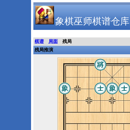
象棋巫师棋谱仓库
棋谱
局面
残局
残局推演