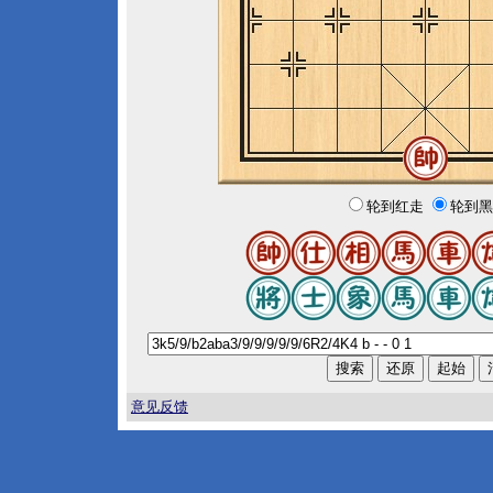
轮到红走
轮到黑
意见反馈