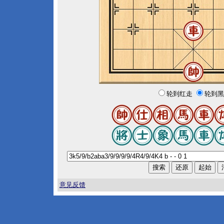
轮到红走
轮到黑
意见反馈