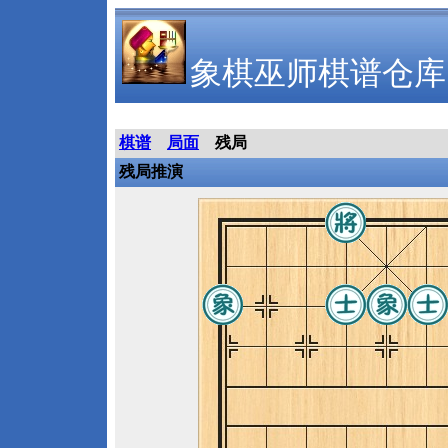
象棋巫师棋谱仓库
棋谱
局面
残局
残局推演