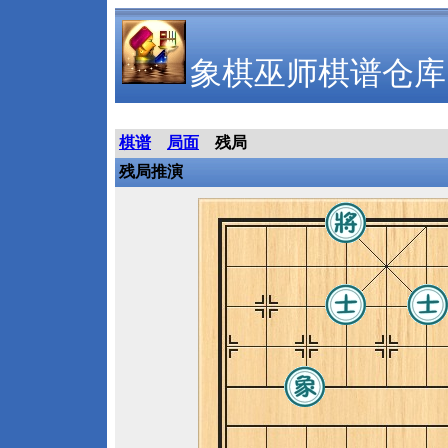
象棋巫师棋谱仓库
棋谱
局面
残局
残局推演