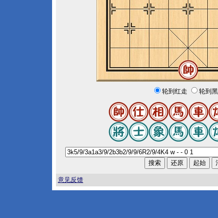
轮到红走
轮到黑
意见反馈