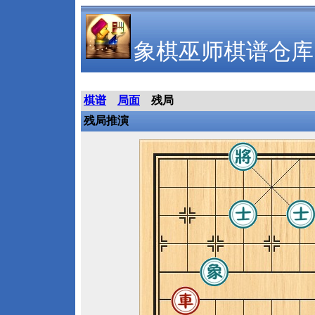
象棋巫师棋谱仓库
棋谱
局面
残局
残局推演