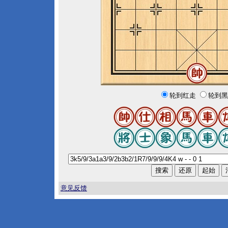
轮到红走
轮到黑
意见反馈