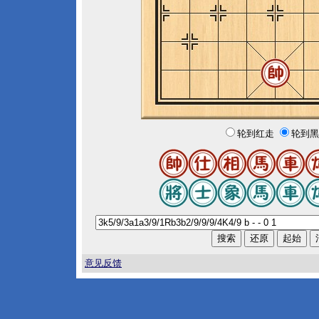
轮到红走
轮到黑
意见反馈