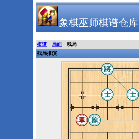
象棋巫师棋谱仓库
棋谱
局面
残局
残局推演