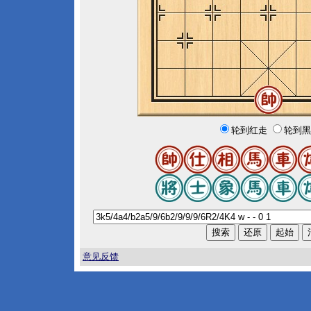
轮到红走
轮到黑
意见反馈