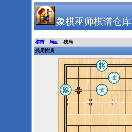
象棋巫师棋谱仓库
棋谱
局面
残局
残局推演