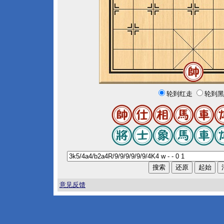
轮到红走
轮到黑
意见反馈