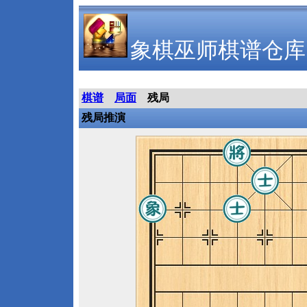
象棋巫师棋谱仓库
棋谱
局面
残局
残局推演