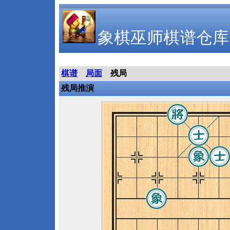
象棋巫师棋谱仓库
棋谱
局面
残局
残局推演