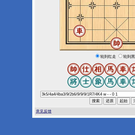
轮到红走
轮到黑
意见反馈