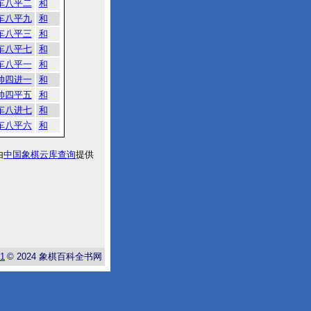
车八平二
和
车八平九
和
车八平三
和
车八平七
和
车八平一
和
帅四进一
和
帅四平五
和
车八进七
和
车八平六
和
由
中国象棋云库查询
提供
-1
© 2024
象棋百科全书网