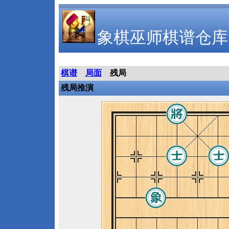
象棋巫师棋谱仓库
棋谱
局面
残局
残局推演