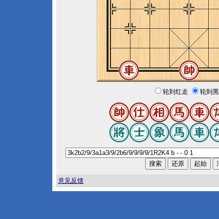
轮到红走
轮到黑
意见反馈