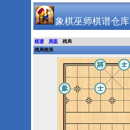
象棋巫师棋谱仓库
棋谱
局面
残局
残局推演