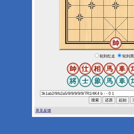
轮到红走
轮到黑
意见反馈