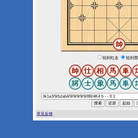
轮到红走
轮到黑
意见反馈