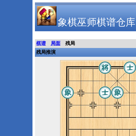
象棋巫师棋谱仓库
棋谱
局面
残局
残局推演