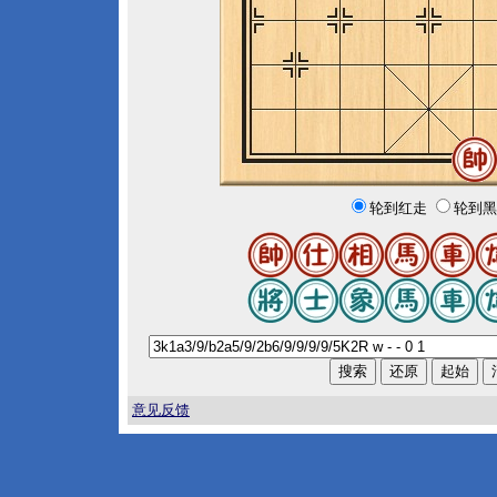
轮到红走
轮到黑
意见反馈