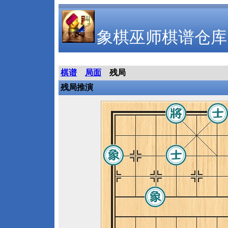
象棋巫师棋谱仓库
棋谱
局面
残局
残局推演