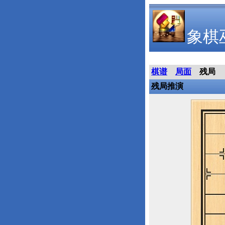
象棋
棋谱
局面
残局
残局推演