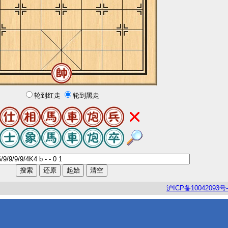
轮到红走
轮到黑走
沪
ICP
备
10042093
号