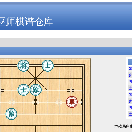
巫师棋谱仓库
本残局库