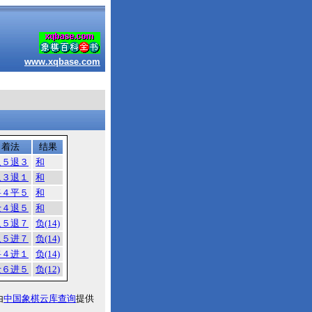
www.xqbase.com
着法
结果
象５退３
和
象３退１
和
将４平５
和
士４退５
和
象５退７
负(14)
象５进７
负(14)
将４进１
负(14)
士６进５
负(12)
由
中国象棋云库查询
提供