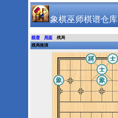
象棋巫师棋谱仓库
棋谱
局面
残局
残局推演