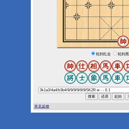
轮到红走
轮到黑
意见反馈